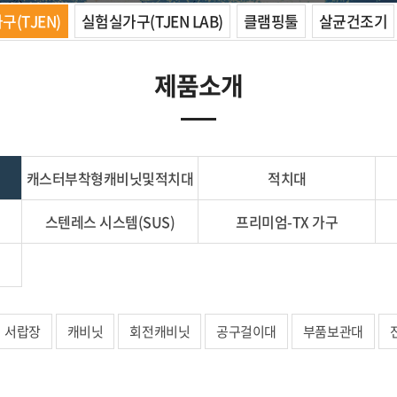
(TJEN)
실험실가구(TJEN LAB)
클램핑툴
살균건조기
제품소개
캐스터부착형캐비닛및적치대
적치대
스텐레스 시스템(SUS)
프리미엄-TX 가구
서랍장
캐비닛
회전캐비닛
공구걸이대
부품보관대