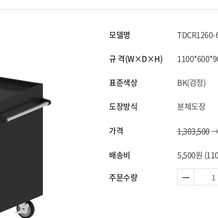
모델명
TDCR1260-
규 격(W×D×H)
1100*600*9
표준색상
BK(검정)
도장방식
분체도장
가격
1,303,500
배송비
5,500원
(11
주문수량