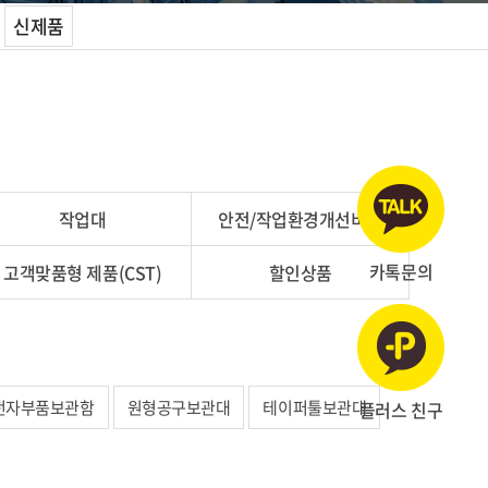
신제품
작업대
안전/작업환경개선비품
카톡문의
고객맞품형 제품(CST)
할인상품
전자부품보관함
원형공구보관대
테이퍼툴보관대
플러스 친구