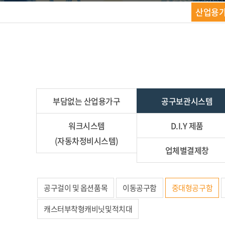
산업용가구
부담없는 산업용가구
공구보관시스템
워크시스템
D.I.Y 제품
(자동차정비시스템)
업체별결제창
공구걸이 및 옵션품목
이동공구함
중대형공구함
캐스터부착형캐비닛및적치대