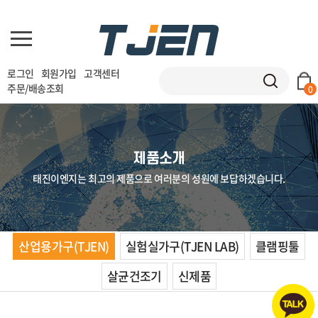
로그인
회원가입
고객센터
주문/배송조회
0
제품소개
태진이엔지는 최고의 제품으로 여러분의 성원에 보답하겠습니다.
산업용가구(TJEN)
실험실가구(TJEN LAB)
클램핑툴
살균건조기
신제품