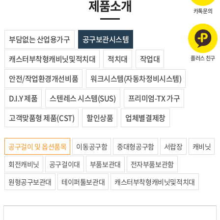
제품소개
카톡문의
부담없는 산업용가구
공구보관시스템
캐스터부착형캐비닛및적치대
적치대
작업대
플러스 친구
안전/작업환경개선비품
워크시스템(자동차정비시스템)
D.I.Y 제품
스텐레스 시스템(SUS)
프리미엄-TX 가구
고객맞품형 제품(CST)
할인상품
업체별결제창
공구걸이 및 옵션품목
이동공구함
중대형공구함
서랍장
캐비닛
회전캐비닛
공구걸이대
부품보관대
전자부품보관함
원형공구보관대
테이퍼툴보관대
캐스터부착형캐비닛및적치대