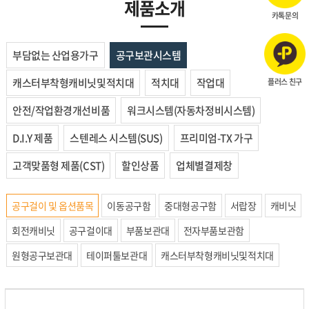
제품소개
카톡문의
부담없는 산업용가구
공구보관시스템
캐스터부착형캐비닛및적치대
적치대
작업대
플러스 친구
안전/작업환경개선비품
워크시스템(자동차정비시스템)
D.I.Y 제품
스텐레스 시스템(SUS)
프리미엄-TX 가구
고객맞품형 제품(CST)
할인상품
업체별결제창
공구걸이 및 옵션품목
이동공구함
중대형공구함
서랍장
캐비닛
회전캐비닛
공구걸이대
부품보관대
전자부품보관함
원형공구보관대
테이퍼툴보관대
캐스터부착형캐비닛및적치대