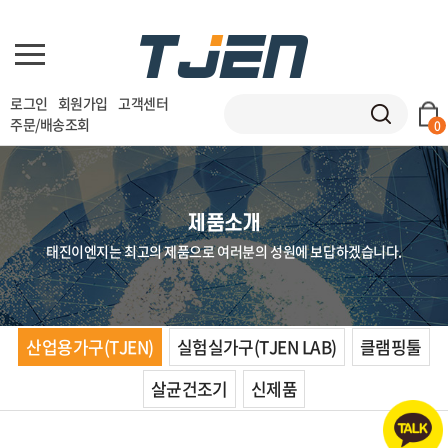
로그인
회원가입
고객센터
주문/배송조회
0
제품소개
태진이엔지는 최고의 제품으로 여러분의 성원에 보답하겠습니다.
산업용가구(TJEN)
실험실가구(TJEN LAB)
클램핑툴
살균건조기
신제품