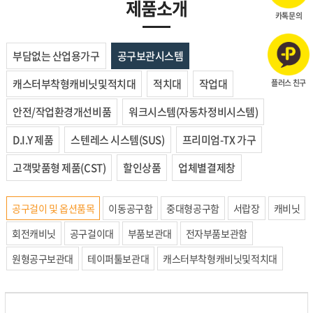
제품소개
카톡문의
부담없는 산업용가구
공구보관시스템
캐스터부착형캐비닛및적치대
적치대
작업대
플러스 친구
안전/작업환경개선비품
워크시스템(자동차정비시스템)
D.I.Y 제품
스텐레스 시스템(SUS)
프리미엄-TX 가구
고객맞품형 제품(CST)
할인상품
업체별결제창
공구걸이 및 옵션품목
이동공구함
중대형공구함
서랍장
캐비닛
회전캐비닛
공구걸이대
부품보관대
전자부품보관함
원형공구보관대
테이퍼툴보관대
캐스터부착형캐비닛및적치대