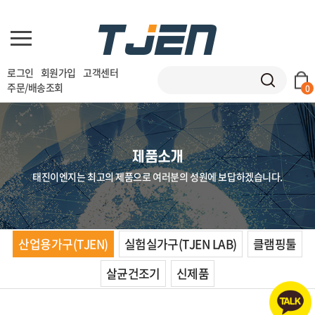
로그인
회원가입
고객센터
주문/배송조회
0
제품소개
태진이엔지는 최고의 제품으로 여러분의 성원에 보답하겠습니다.
산업용가구(TJEN)
실험실가구(TJEN LAB)
클램핑툴
살균건조기
신제품