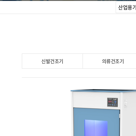
산업용가구
신발건조기
의류건조기