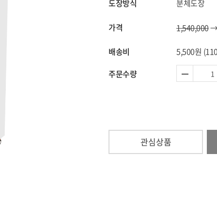
도장방식
분체도장
가격
1,540,000
배송비
5,500원
(11
주문수량
관심상품