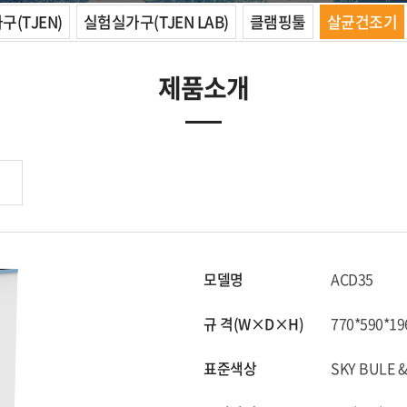
(TJEN)
실험실가구(TJEN LAB)
클램핑툴
살균건조기
제품소개
모델명
ACD35
규 격(W×D×H)
770*590*19
표준색상
SKY BULE 