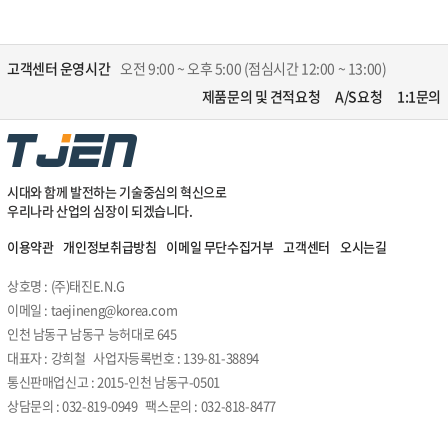
고객센터 운영시간
오전 9:00 ~ 오후 5:00 (점심시간 12:00 ~ 13:00)
제품문의 및 견적요청
A/S요청
1:1문의
시대와 함께 발전하는 기술중심의 혁신으로
우리나라 산업의 심장이 되겠습니다.
이용약관
개인정보취급방침
이메일 무단수집거부
고객센터
오시는길
상호명 : (주)태진E.N.G
이메일 : taejineng@korea.com
인천 남동구 남동구 능허대로 645
대표자 : 강희철 사업자등록번호 : 139-81-38894
통신판매업신고 : 2015-인천 남동구-0501
상담문의 : 032-819-0949 팩스문의 : 032-818-8477