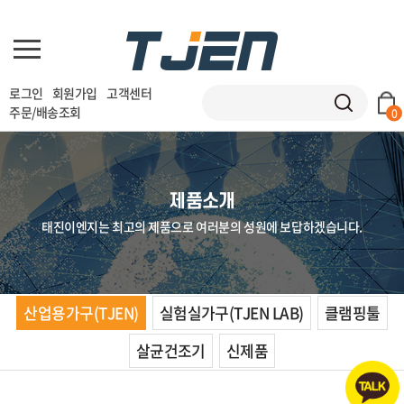
로그인
회원가입
고객센터
주문/배송조회
0
제품소개
태진이엔지는 최고의 제품으로 여러분의 성원에 보답하겠습니다.
산업용가구(TJEN)
실험실가구(TJEN LAB)
클램핑툴
살균건조기
신제품