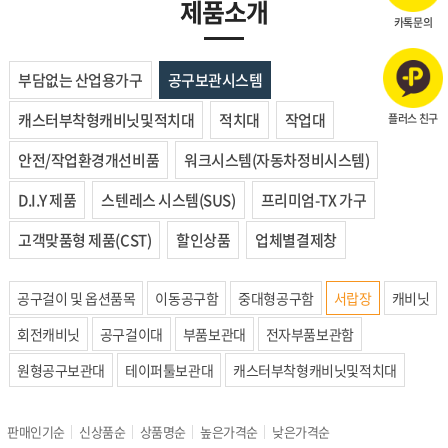
제품소개
카톡문의
부담없는 산업용가구
공구보관시스템
캐스터부착형캐비닛및적치대
적치대
작업대
플러스 친구
안전/작업환경개선비품
워크시스템(자동차정비시스템)
D.I.Y 제품
스텐레스 시스템(SUS)
프리미엄-TX 가구
고객맞품형 제품(CST)
할인상품
업체별결제창
공구걸이 및 옵션품목
이동공구함
중대형공구함
서랍장
캐비닛
회전캐비닛
공구걸이대
부품보관대
전자부품보관함
원형공구보관대
테이퍼툴보관대
캐스터부착형캐비닛및적치대
판매인기순
신상품순
상품명순
높은가격순
낮은가격순